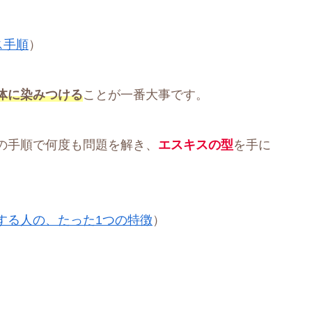
ス手順
）
体に染みつける
ことが一番大事です。
の手順で何度も問題を解き、
エスキスの型
を手に
する人の、たった1つの特徴
）