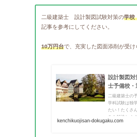
二級建築士 設計製図試験対策の
学校
記事を参考にしてください。
10万円台
で、充実した図面添削が受け
設計製図対
士予備校・
二級建築士の予
学科試験は独
たい！たくさ
みを解決しま
kenchikuojisan-dokugaku.com
図試...