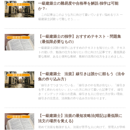
一級建築士の難易度や合格率を解説-独学は可能
一級建築士の資格について
か？-
この記事はこのような方に向けて書いています↓ 悩めるリス 一
級建築士試験って難しそう… ...
【一級建築士の独学】おすすめテキスト・問題集
一級建築士学科
（最低限必要なもの）
一級建築士試験の独学におすすめのテキストを知りたい方、テキス
トの使い方、勉強の仕方を知りたい方に向けた記事です。最低限必
要な教材、あると便利な教材、教材の活用の仕方をまとめました。
【一級建築士 法規】線引きは誰かに頼もう（法令
一級建築士学科
集の作り込み方）
「線引きでつまづいている」「線引きのやる気が出ない」「線引き
を早く終わらせたい」といった方に向けて書いた記事です。 線引
き・インデックス貼りの意義、線引きを人に任せた方が良い理由、
線引きの注意点、法例集の作り込み方が分かります。
【一級建築士】法規の最短攻略法(暗記は最低限に
一級建築士学科
法文の場所を覚える)
初めて法規を勉強する人、法規が苦手な人に向けて、管理人が学科