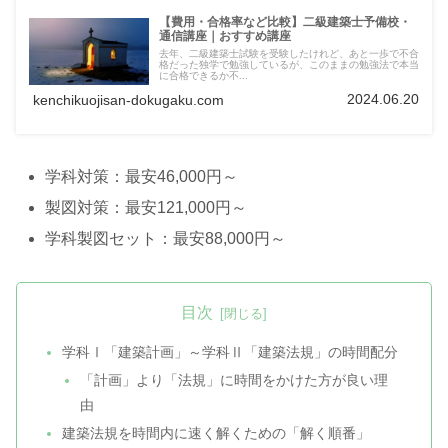
【費用・合格率など比較】二級建築士予備校・
通信講座｜おすすめ講座
去年、二級建築士試験を受験したけれど、あと一歩で不合
格だった独学で勉強しているが、このままの勉強法で本当
に合格できるか不...
2024.06.20
kenchikuojisan-dokugaku.com
学科対策：最安46,000円～
製図対策：最安121,000円～
学科製図セット：最安88,000円～
目次
学科Ⅰ「建築計画」～学科Ⅱ「建築法規」の時間配分
「計画」より「法規」に時間をかけた方が良い理
由
建築法規を時間内に速く解くための「解く順番」