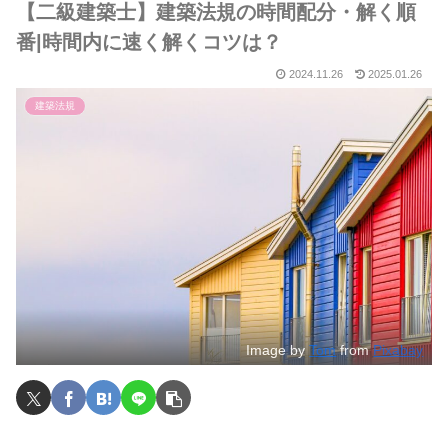
【二級建築士】建築法規の時間配分・解く順
番|時間内に速く解くコツは？
2024.11.26
2025.01.26
建築法規
Image by
Tom
from
Pixabay