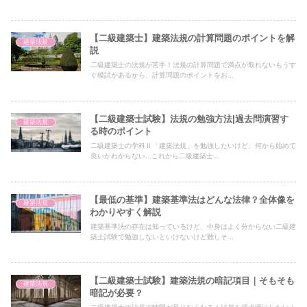
【二級建築士】建築法規の計算問題のポイントを解
建築法規
説
二級建築士の法規が苦手！法規の計算問題で満点が取れないもうす
ぐ模試があるから、計算問題のポイントをお...
【二級建築士試験】法規の勉強方法|過去問演習す
建築法規
る時のポイント
二級建築士の学科Ⅱ「建築法規」を勉強したいけど、何から始めて
良いかわからない...これから二級建築士...
【最低の基準】建築基準法はどんな法律？全体像を
建築法規
わかりやすく解説
建築基準法の存在は知っているけど、中身はよく分からない二級建
築士試験で勉強しないといけないけど難しそ...
【二級建築士試験】建築法規の暗記項目｜そもそも
建築法規
暗記が必要？