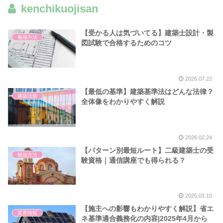
kenchikuojisan
【受かる人は気づいてる】建築士設計・製
勉強方法
図試験で合格するためのコツ
2026.07.22
【最低の基準】建築基準法はどんな法律？
建築法規
全体像をわかりやすく解説
2026.02.24
【パターン別最短ルート】二級建築士の受
勉強方法
験資格｜通信講座でも得られる？
2025.03.10
【施主への影響もわかりやすく解説】省エ
業界情報
ネ基準適合義務化の内容|2025年4月から