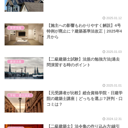
2025.01.12
【施主への影響もわかりやすく解説】4号
業界情報
特例が廃止に？建築基準法改正｜2025年4
月から
2025.01.03
【二級建築士試験】法規の勉強方法|過去
建築法規
問演習する時のポイント
2025.01.01
【元受講者が比較】総合資格学院・日建学
学校・通信講座
院の建築士講座｜どっちを選ぶ？評判・口
コミは？
2024.12.31
【二級建築士】法令集の作り込み方|線引